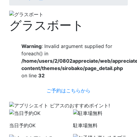
グラスボート
Warning
: Invalid argument supplied for
foreach() in
/home/users/2/0802appreciate/web/appreciat
content/themes/sirobako/page_detail.php
on line
32
Previous
Next
ご予約はこちらから
当日予約OK
駐車場無料