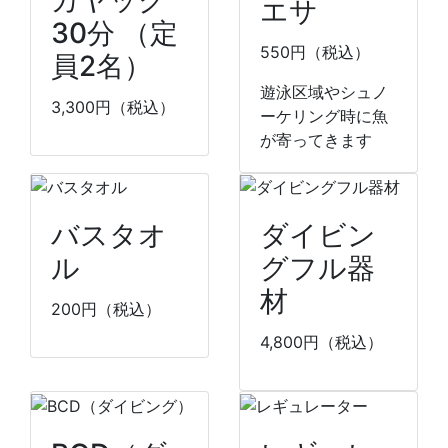
カヤック
エサ
30分 （定
550
円（税込）
員2名）
遊泳区域やシュノ
3,300
円（税込）
ーケリング時に魚
が寄ってきます
バスタオ
ダイビン
ル
グフル器
材
200
円（税込）
4,800
円（税込）