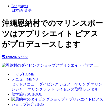
Languages
日本語
英語
沖縄恩納村でのマリンスポー
ツはアプリシエイト ピアス
がプロデュースします
098-967-7777
トップ
HOME
メニュー
MENU
セットメニュー
ダイビング
シュノーケリング
マリン
レジャー
マリンクラフト
ライセンス取得
レンタル
修学旅行
SCHOOL
ショップ紹介
SHOP