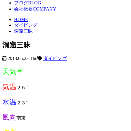
ブログ
BLOG
会社概要
COMPANY
HOME
ダイビング
洞窟三昧
洞窟三昧
2013.05.23 Thu
ダイビング
天気☔️
気温
２５°
水温
２３°
風向
南東