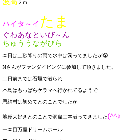
波高
２ｍ
たま
ハイタ～イ
ぐわあなといび～ん
ちゅううながびら
本日は土砂降りの雨で水中は濁ってましたが😭
Nさんがファンダイビングに参加して頂きました。
二日前までは石垣で潜られ
本島はもっぱらケラマへ行かれてるようで
恩納村は初めてとのことでしたが
(^^♪
地形大好きとのことで洞窟二本潜ってきました
一本目万座ドリームホール