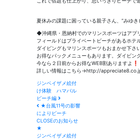
これで宿題も仕上がり、思いっきりビーチで
夏休みの課題に困っている親子さん、”みゆきビー
◆沖縄県・恩納村でのマリンスポーツはアプ
フィールドはプライベートビーチがあるホテ
ダイビングもマリンスポーツもおまかせ下さ
お得なパックメニューもあります。ダイビングや
今なら２日前からお得なWEB割ありますよ
詳しい情報はこちら→http://appreciate8.co.j
ジンベイザメ絵付
け体験 ハマバル
ビーチ編
★台風11号の影響
によりビーチ
CLOSEのお知らせ
★
ジンベイザメ絵付