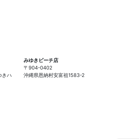
みゆきビーチ店
〒904-0402
ゆきハ
沖縄県恩納村安富祖1583-2