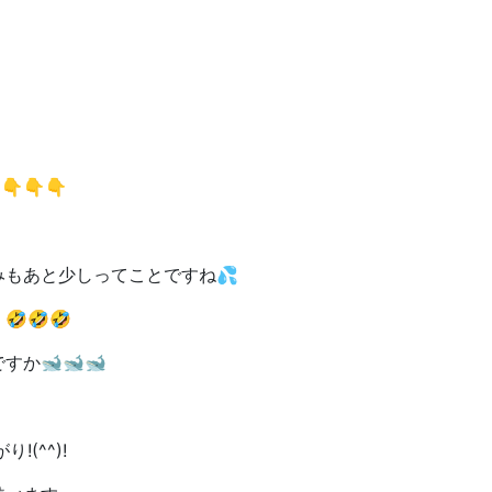
👇👇
もあと少しってことですね💦
🤣🤣
か🐋🐋🐋
(^^)!