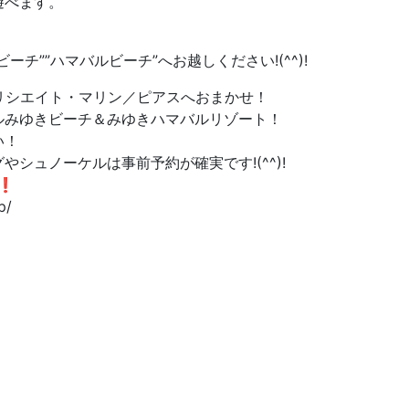
遊べます。
チ””ハマバルビーチ”へお越しください!(^^)!
リシエイト・マリン／ピアスへおまかせ！
ルみゆきビーチ＆みゆきハマバルリゾート！
い！
シュノーケルは事前予約が確実です!(^^)!
❗❗
p/