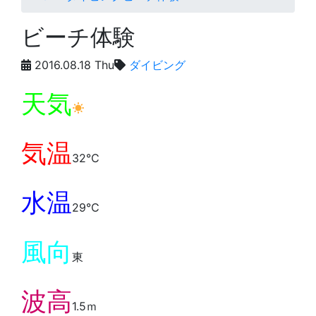
ビーチ体験
2016.08.18 Thu
ダイビング
天気
気温
32℃
水温
29℃
風向
東
波高
1.5ｍ