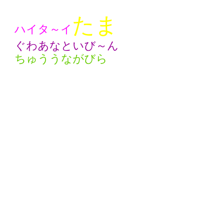
たま
ハイタ～イ
ぐわあなといび～ん
ちゅううながびら