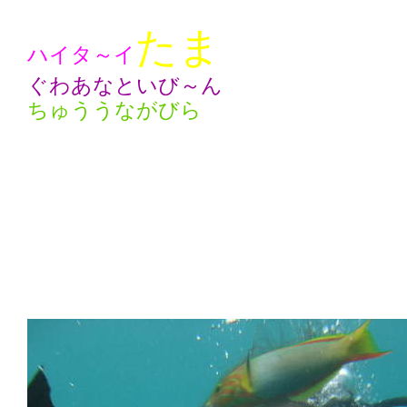
たま
ハイタ～イ
ぐわあなといび～ん
ちゅううながびら