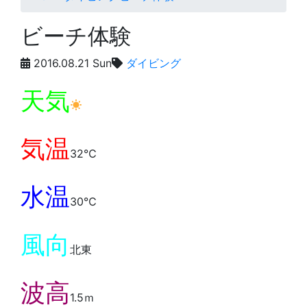
ビーチ体験
2016.08.21 Sun
ダイビング
天気
気温
32℃
水温
30℃
風向
北東
波高
1.5ｍ