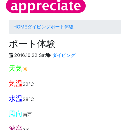
HOME
ダイビング
ボート体験
ボート体験
2016.10.22 Sat
ダイビング
天気
気温
32℃
水温
28℃
風向
南西
波高
2m