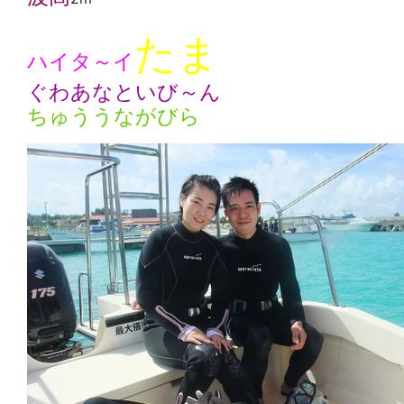
たま
ハイタ～イ
ぐわあなといび～ん
ちゅううながびら