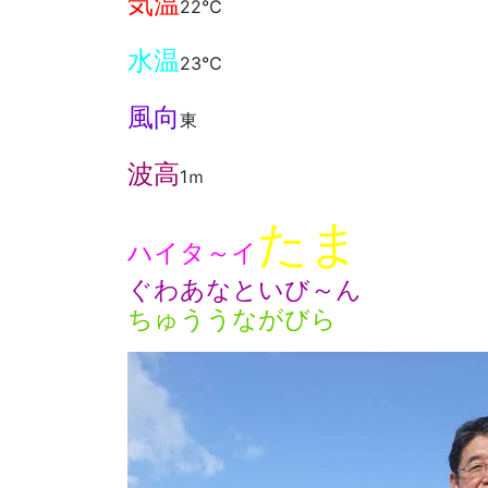
気温
22℃
水温
23℃
風向
東
波高
1ｍ
たま
ハイタ～イ
ぐわあなといび～ん
ちゅううながびら