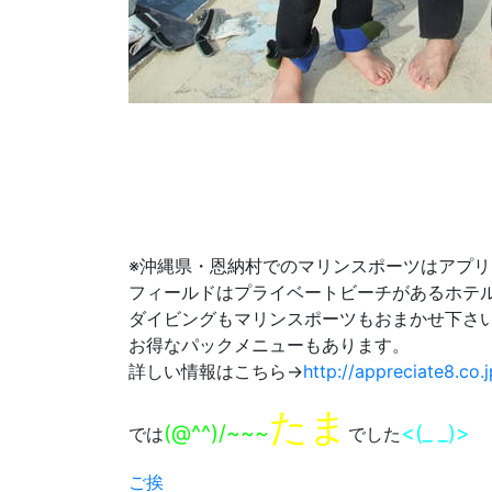
※沖縄県・恩納村でのマリンスポーツはアプ
フィールドはプライベートビーチがあるホテ
ダイビングもマリンスポーツもおまかせ下さ
お得なパックメニューもあります。
詳しい情報はこちら→
http://appreciate8.co.j
たま
(@^^)/~~~
<(_ _)>
では
でした
ご挨