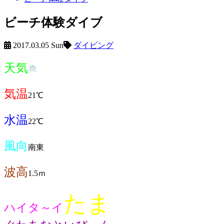
ビーチ体験ダイブ
2017.03.05 Sun
ダイビング
天気
気温
21℃
水温
22℃
風向
南東
波高
1.5ｍ
たま
ハイタ～イ