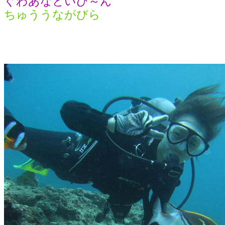
ぐわあなといび～ん
ちゅううながびら