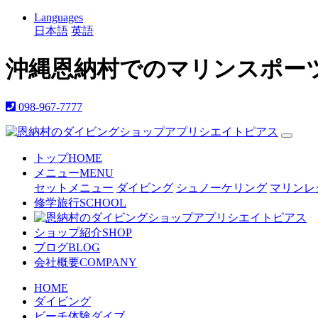
Languages
日本語
英語
沖縄恩納村でのマリンスポー
098-967-7777
トップ
HOME
メニュー
MENU
セットメニュー
ダイビング
シュノーケリング
マリンレ
修学旅行
SCHOOL
ショップ紹介
SHOP
ブログ
BLOG
会社概要
COMPANY
HOME
ダイビング
ビーチ体験ダイブ