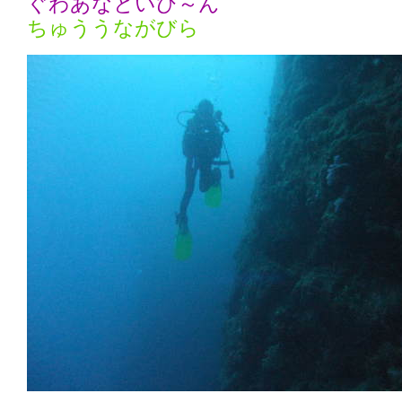
ぐわあなといび～ん
ちゅううながびら