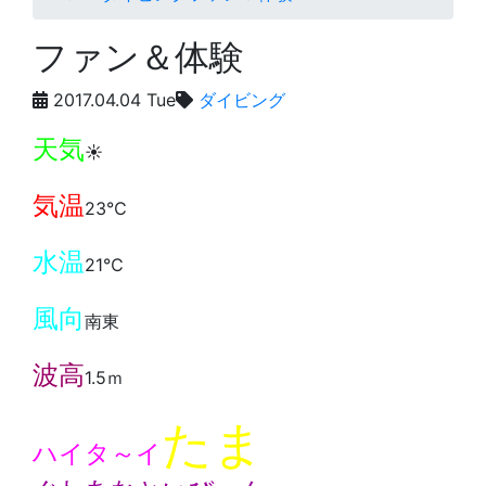
ファン＆体験
2017.04.04 Tue
ダイビング
天気
☀️
気温
23℃
水温
21℃
風向
南東
波高
1.5ｍ
たま
ハイタ～イ