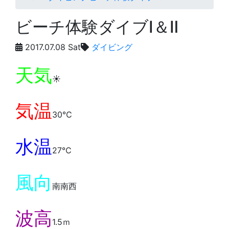
ビーチ体験ダイブⅠ＆Ⅱ
2017.07.08 Sat
ダイビング
天気
☀️
気温
30℃
水温
27℃
風向
南南西
波高
1.5ｍ