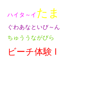
たま
ハイタ～イ
ぐわあなといび～ん
ちゅううながびら
ビーチ体験 Ⅰ