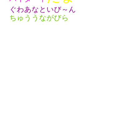
ぐわあなといび～ん
ちゅううながびら