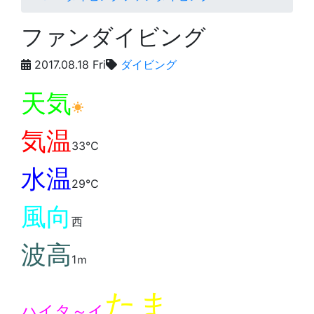
ファンダイビング
2017.08.18 Fri
ダイビング
天気
気温
33℃
水温
29℃
風向
西
波高
1ｍ
たま
ハイタ～イ