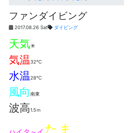
ファンダイビング
2017.08.26 Sat
ダイビング
天気
☀️
気温
32℃
水温
28℃
風向
南東
波高
1.5ｍ
たま
ハイタ～イ