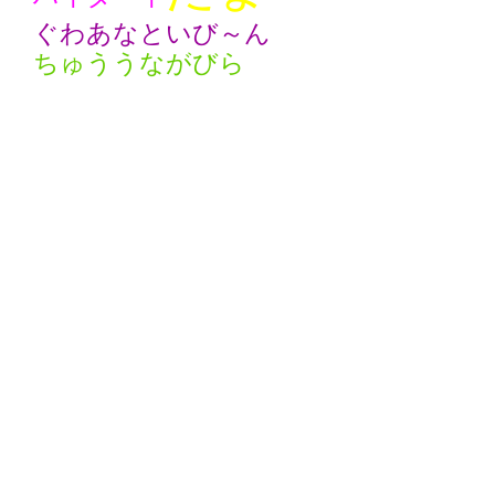
ぐわあなといび～ん
ちゅううながびら