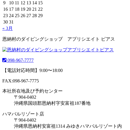
9
10
11
12
13
14
15
16
17
18
19
20
21
22
23
24
25
26
27
28
29
30
31
« 3月
恩納村のダイビングショップ アプリシエイト ピアス
098-967-7777
【電話対応時間】9:00〜18:00
FAX:098-967-7775
本社所在地及び予約センター
〒904-0402
沖縄県国頭郡恩納村字安富祖187番地
ハマバルリゾート店
〒904-0402
沖縄県恩納村安富祖1314 みゆきハマバルリゾート内