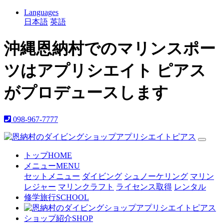
Languages
日本語
英語
沖縄恩納村でのマリンスポー
ツはアプリシエイト ピアス
がプロデュースします
098-967-7777
トップ
HOME
メニュー
MENU
セットメニュー
ダイビング
シュノーケリング
マリン
レジャー
マリンクラフト
ライセンス取得
レンタル
修学旅行
SCHOOL
ショップ紹介
SHOP