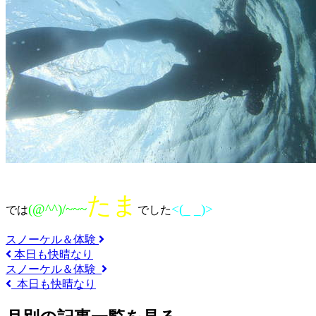
たま
(@^^)/~~~
<(_ _)>
では
でした
スノーケル＆体験
本日も快晴なり
スノーケル＆体験
本日も快晴なり