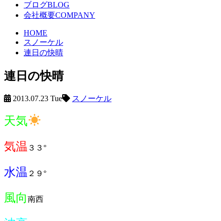
ブログ
BLOG
会社概要
COMPANY
HOME
スノーケル
連日の快晴
連日の快晴
2013.07.23 Tue
スノーケル
天気
気温
３３°
水温
２９°
風向
南西