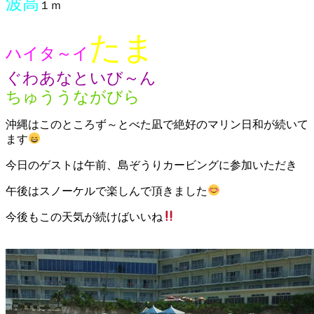
波高
１ｍ
たま
ハイタ～イ
ぐわあなといび～ん
ちゅううながびら
沖縄はこのところず～とべた凪で絶好のマリン日和が続いて
ます
今日のゲストは午前、島ぞうりカービングに参加いただき
午後はスノーケルで楽しんで頂きました
今後もこの天気が続けばいいね