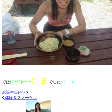
たま
(@^^)/~~~
<(_ _)>
では
でした
お誕生日(^^♪
体験＆スノーケル