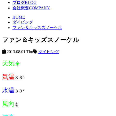
ブログ
BLOG
会社概要
COMPANY
HOME
ダイビング
ファン＆キッズスノーケル
ファン＆キッズスノーケル
2013.08.01 Thu
ダイビング
天気☀️
気温
３３°
水温
３０°
風向
南