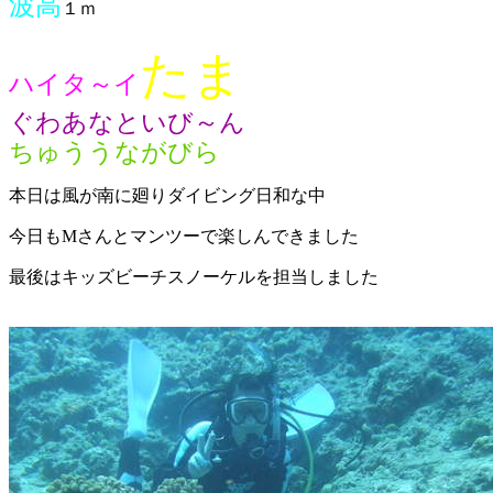
波高
１ｍ
たま
ハイタ～イ
ぐわあなといび～ん
ちゅううながびら
本日は風が南に廻りダイビング日和な中
今日もMさんとマンツーで楽しんできました
最後はキッズビーチスノーケルを担当しました