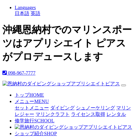
Languages
日本語
英語
沖縄恩納村でのマリンスポー
ツはアプリシエイト ピアス
がプロデュースします
098-967-7777
トップ
HOME
メニュー
MENU
セットメニュー
ダイビング
シュノーケリング
マリン
レジャー
マリンクラフト
ライセンス取得
レンタル
修学旅行
SCHOOL
ショップ紹介
SHOP