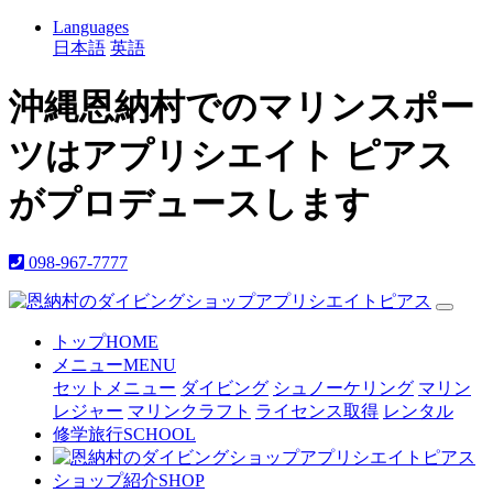
Languages
日本語
英語
沖縄恩納村でのマリンスポー
ツはアプリシエイト ピアス
がプロデュースします
098-967-7777
トップ
HOME
メニュー
MENU
セットメニュー
ダイビング
シュノーケリング
マリン
レジャー
マリンクラフト
ライセンス取得
レンタル
修学旅行
SCHOOL
ショップ紹介
SHOP