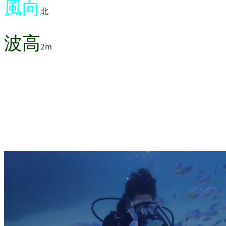
風向
北
波高
2ｍ