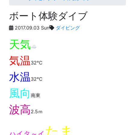
ボート体験ダイブ
2017.09.03 Sun
ダイビング
天気
☁️
気温
32℃
水温
32℃
風向
南東
波高
2.5ｍ
たま
ハイタ～イ