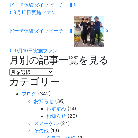
ビーチ体験ダイブビーチⅠ・Ⅱ
9月10日実施ファン
ビーチ体験ダイブビーチⅠ・Ⅱ
9月10日実施ファン
月別の記事一覧を見る
月
カテゴリー
別
の
ブログ
(342)
記
お知らせ
(36)
事
おすすめ
(14)
一
お知らせ
(20)
覧
スノーケル
(24)
を
その他
(19)
見
クラフト体験
(3)