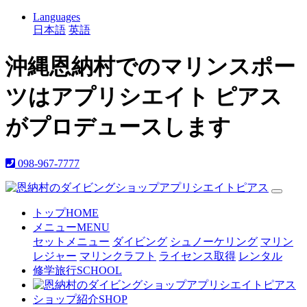
Languages
日本語
英語
沖縄恩納村でのマリンスポー
ツはアプリシエイト ピアス
がプロデュースします
098-967-7777
トップ
HOME
メニュー
MENU
セットメニュー
ダイビング
シュノーケリング
マリン
レジャー
マリンクラフト
ライセンス取得
レンタル
修学旅行
SCHOOL
ショップ紹介
SHOP