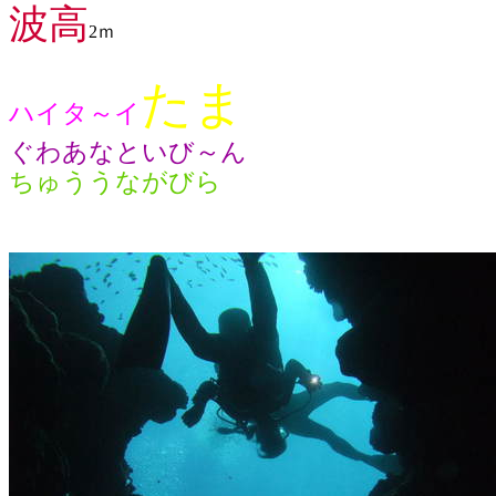
波高
2ｍ
たま
ハイタ～イ
ぐわあなといび～ん
ちゅううながびら