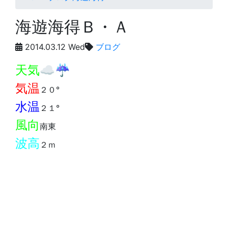
海遊海得Ｂ・Ａ
2014.03.12 Wed
ブログ
天気☁️☔️
気温
２０°
水温
２１°
風向
南東
波高
２ｍ