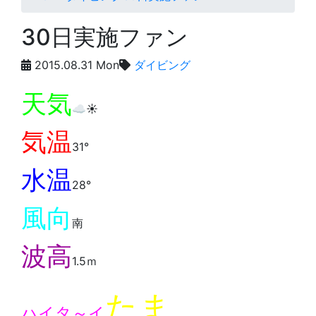
30日実施ファン
2015.08.31 Mon
ダイビング
天気
☁️☀️
気温
31°
水温
28°
風向
南
波高
1.5ｍ
たま
ハイタ～イ