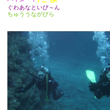
ぐわあなといび～ん
ちゅううながびら