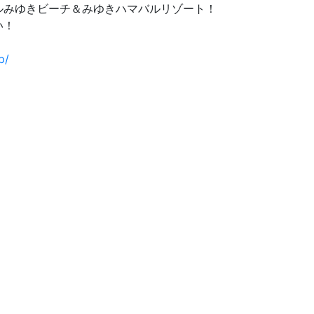
ルみゆきビーチ＆みゆきハマバルリゾート！
い！
p/