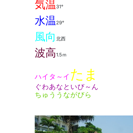
気温
31°
水温
29°
風向
北西
波高
1.5ｍ
たま
ハイタ～イ
ぐわあなといび～ん
ちゅううながびら