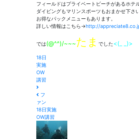
フィールドはプライベートビーチがあるホテ
ダイビングもマリンスポーツもおまかせ下さ
お得なパックメニューもあります。
詳しい情報はこちら→
http://appreciate8.co.j
たま
(@^^)/~~~
<(_ _)>
では
でした
18日
実施
OW
講習
フ
ァン
18日実施
OW講習