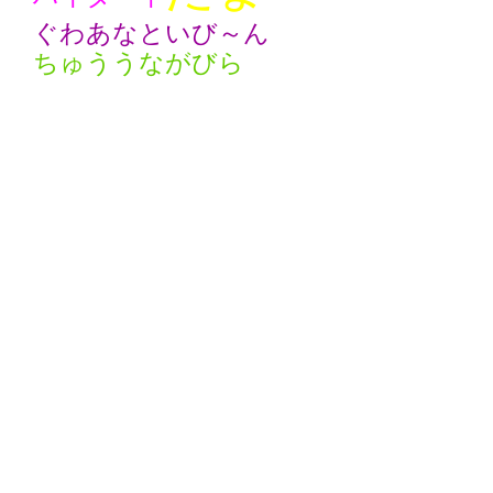
ぐわあなといび～ん
ちゅううながびら