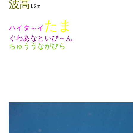
波高
1.5ｍ
たま
ハイタ～イ
ぐわあなといび～ん
ちゅううながびら