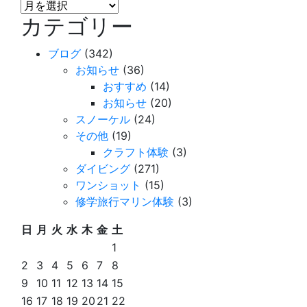
月
カテゴリー
別
の
ブログ
(342)
記
お知らせ
(36)
事
おすすめ
(14)
一
お知らせ
(20)
覧
スノーケル
(24)
を
その他
(19)
見
クラフト体験
(3)
る
ダイビング
(271)
ワンショット
(15)
修学旅行マリン体験
(3)
日
月
火
水
木
金
土
1
2
3
4
5
6
7
8
9
10
11
12
13
14
15
16
17
18
19
20
21
22