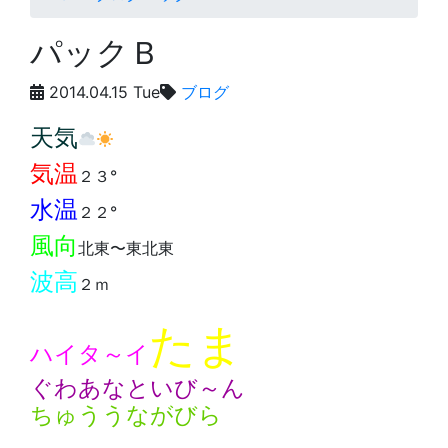
パックＢ
2014.04.15 Tue
ブログ
天気
気温
２３°
水温
２２°
風向
北東〜東北東
波高
２ｍ
たま
ハイタ～イ
ぐわあなといび～ん
ちゅううながびら