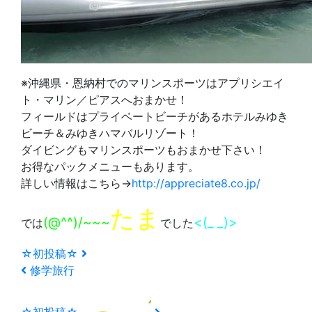
※沖縄県・恩納村でのマリンスポーツはアプリシエイ
ト・マリン／ピアスへおまかせ！
フィールドはプライベートビーチがあるホテルみゆき
ビーチ＆みゆきハマバルリゾート！
ダイビングもマリンスポーツもおまかせ下さい！
お得なパックメニューもあります。
詳しい情報はこちら→
http://appreciate8.co.jp/
たま
(@^^)/~~~
<(_ _)>
では
でした
☆初投稿☆
修学旅行
☆初投稿☆