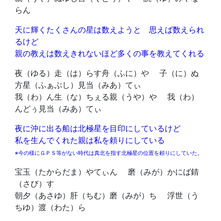
らん
天に輝くたくさんの星は数えようと 思えば数えられ
るけど
親の教えは数えきれないほど多くの事を教えてくれる
夜（ゆる）走（は）らす舟（ふに）や 子（に）ぬ
方星（ふぁぶし）見当（みあ）てぃ
我（わ）ん生（な）ちぇる親（うや）や 我（わ）
んどぅ見当（みあ）てぃ
夜に沖に出る船は北極星を目印にしているけど
私を生んでくれた親は私を頼りにしている
※今の様にＧＰＳ等がない時代は真北を指す北極星の位置を頼りにしていた。
宝玉（たからだま）やてぃん 磨（みが）かにば錆
（さび）す
朝夕（あさゆ）肝（ちむ）磨（みが）ち 浮世（う
ちゆ）渡（わた）ら