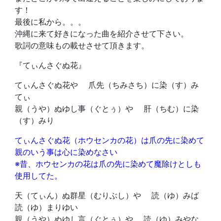
す！
最後に私から。。。
沖縄に来て好きになった曲を紹介させて下さい。
歌詞の意味もの載せさせて頂きます。
『てぃんさぐぬ花』
てぃんさぐぬ花や 爪先（ちみさち）に染（す）み
てぃ
親（うや）ぬゆし事（ぐとぅ）や 肝（ちむ）に染
（す）みり
てぃんさぐぬ花（ホウセンカの花）は爪の先に染めて
親のいう事は心に染めなさい
※昔、ホウセンカの花は爪の先に染めて魔除けとしも
使用してた。
天（てぃん）ぬ群星（むりぶし）や 読（ゆ）みば
読（ゆ）まりゆい
親（うや）ぬゆし言（ぐとぅ）や 読（ゆ）みやな