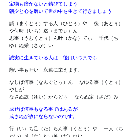
宝物も磨かないと錆びてしまう
朝夕と心を磨いて世の中を生きて行きましょう
誠（まくとぅ）する人（ひとぅ）や 後（あとぅ）
や何時（いち）迄（までぃ）ん
思事（うむくとぅ）ん叶（かな）てぃ 千代（ち
ゆ）ぬ栄（さか）い
誠実に生きている人は 後はいつまでも
願い事も叶い 永遠に栄えます。
なしば何事（なんぐとぅ）ん なゆる事（くとぅ）
やしが
なさぬ故（ゆい）からどぅ ならぬ定（さだ）み
成せば何事もなる事ではあるが
成さぬが故にならないのです。
行（い）ち足（た）らん事（くとぅ）や 一人（ち
ゅい）足（た）れい足（だ）れい