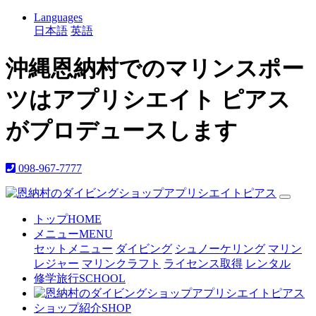
Languages
日本語
英語
沖縄恩納村でのマリンスポー
ツはアプリシエイト ピアス
がプロデュースします
098-967-7777
トップ
HOME
メニュー
MENU
セットメニュー
ダイビング
シュノーケリング
マリン
レジャー
マリンクラフト
ライセンス取得
レンタル
修学旅行
SCHOOL
ショップ紹介
SHOP