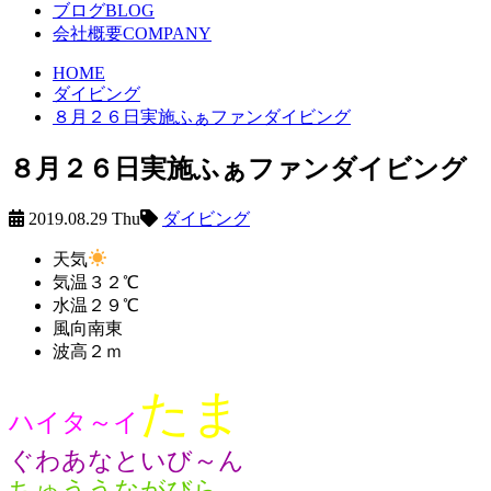
ブログ
BLOG
会社概要
COMPANY
HOME
ダイビング
８月２６日実施ふぁファンダイビング
８月２６日実施ふぁファンダイビング
2019.08.29 Thu
ダイビング
天気
気温
３２℃
水温
２９℃
風向
南東
波高
２ｍ
たま
ハイタ～イ
ぐわあなといび～ん
ちゅううながびら