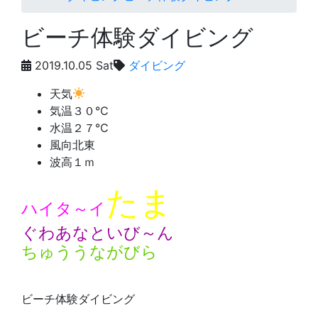
ビーチ体験ダイビング
2019.10.05 Sat
ダイビング
天気
気温
３０℃
水温
２７℃
風向
北東
波高
１ｍ
たま
ハイタ～イ
ぐわあなといび～ん
ちゅううながびら
ビーチ体験ダイビング