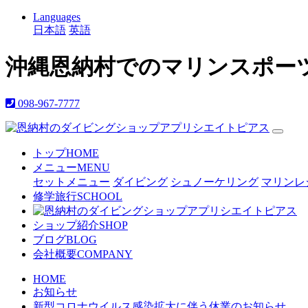
Languages
日本語
英語
沖縄恩納村でのマリンスポー
098-967-7777
トップ
HOME
メニュー
MENU
セットメニュー
ダイビング
シュノーケリング
マリンレ
修学旅行
SCHOOL
ショップ紹介
SHOP
ブログ
BLOG
会社概要
COMPANY
HOME
お知らせ
新型コロナウイルス感染拡大に伴う休業のお知らせ