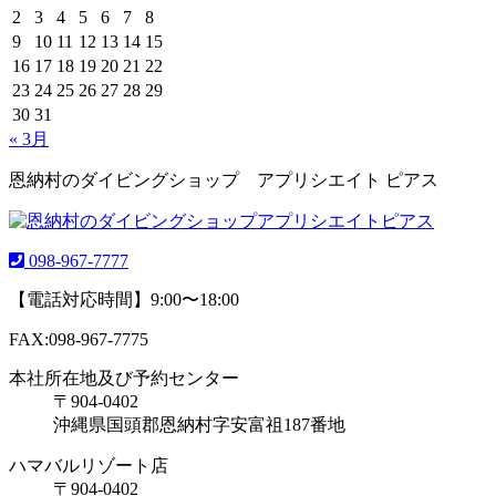
2
3
4
5
6
7
8
9
10
11
12
13
14
15
16
17
18
19
20
21
22
23
24
25
26
27
28
29
30
31
« 3月
恩納村のダイビングショップ アプリシエイト ピアス
098-967-7777
【電話対応時間】9:00〜18:00
FAX:098-967-7775
本社所在地及び予約センター
〒904-0402
沖縄県国頭郡恩納村字安富祖187番地
ハマバルリゾート店
〒904-0402