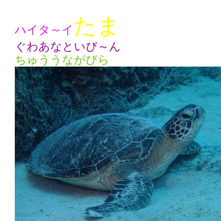
たま
ハイタ～イ
ぐわあなといび～ん
ちゅううながびら