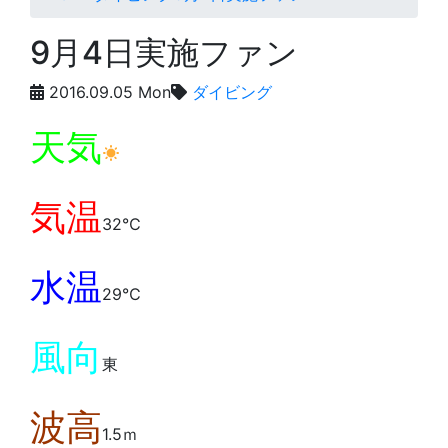
9月4日実施ファン
2016.09.05 Mon
ダイビング
天気
気温
32℃
水温
29℃
風向
東
波高
1.5ｍ