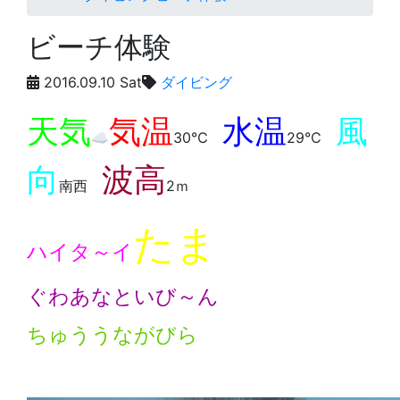
ビーチ体験
2016.09.10 Sat
ダイビング
天気
気温
水温
風
☁️
30℃
29℃
向
波高
南西
2ｍ
たま
ハイタ～イ
ぐわあなといび～ん
ちゅううながびら