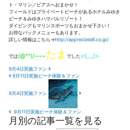
ト・マリン／ピアスへおまかせ！
フィールドはプライベートビーチがあるホテルみゆき
ビーチ＆みゆきハマバルリゾート！
ダイビングもマリンスポーツもおまかせ下さい！
お得なパックメニューもあります。
詳しい情報はこちら→
http://appreciate8.co.jp/
たま
(@^^)/~~~
<(_ _)>
では
でした
9月4日実施ファン
9月11日実施ビーチ体験＆ファン
9月4日実施ファン
9月11日実施ビーチ体験＆ファン
月別の記事一覧を見る