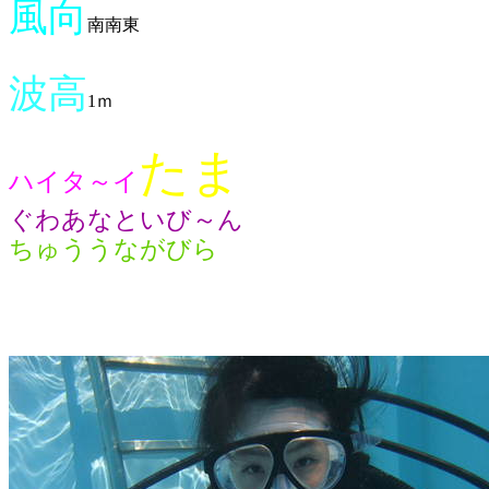
風向
南南東
波高
1ｍ
たま
ハイタ～イ
ぐわあなといび～ん
ちゅううながびら