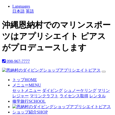
Languages
日本語
英語
沖縄恩納村でのマリンスポー
ツはアプリシエイト ピアス
がプロデュースします
098-967-7777
トップ
HOME
メニュー
MENU
セットメニュー
ダイビング
シュノーケリング
マリン
レジャー
マリンクラフト
ライセンス取得
レンタル
修学旅行
SCHOOL
ショップ紹介
SHOP