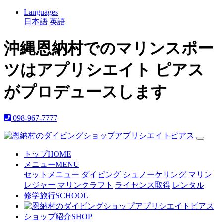
Languages
日本語
英語
沖縄恩納村でのマリンスポー
ツはアプリシエイト ピアス
がプロデュースします
098-967-7777
トップ
HOME
メニュー
MENU
セットメニュー
ダイビング
シュノーケリング
マリン
レジャー
マリンクラフト
ライセンス取得
レンタル
修学旅行
SCHOOL
ショップ紹介
SHOP