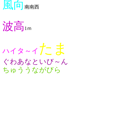
風向
南南西
波高
1ｍ
たま
ハイタ～イ
ぐわあなといび～ん
ちゅううながびら