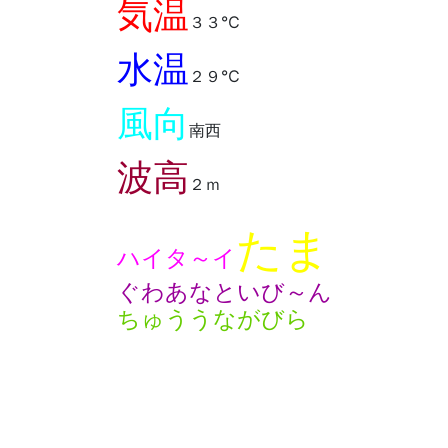
気温
３３℃
水温
２９℃
風向
南西
波高
２ｍ
たま
ハイタ～イ
ぐわあなといび～ん
ちゅううながびら