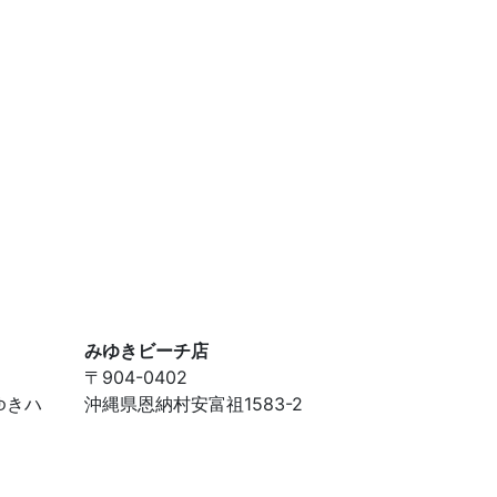
みゆきビーチ店
〒904-0402
ゆきハ
沖縄県恩納村安富祖1583-2