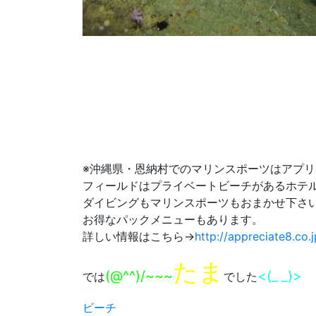
※沖縄県・恩納村でのマリンスポーツはアプ
フィールドはプライベートビーチがあるホテ
ダイビングもマリンスポーツもおまかせ下さ
お得なパックメニューもあります。
詳しい情報はこちら→
http://appreciate8.co.j
たま
(@^^)/~~~
<(_ _)>
では
でした
ビーチ