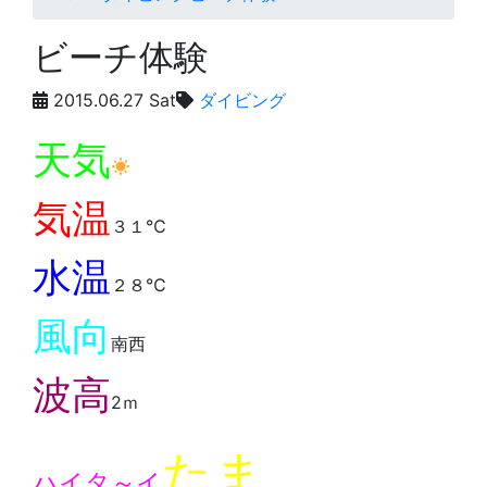
ビーチ体験
2015.06.27 Sat
ダイビング
天気
気温
３１℃
水温
２８℃
風向
南西
波高
2ｍ
たま
ハイタ～イ