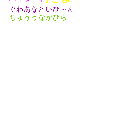
ぐわあなといび～ん
ちゅううながびら