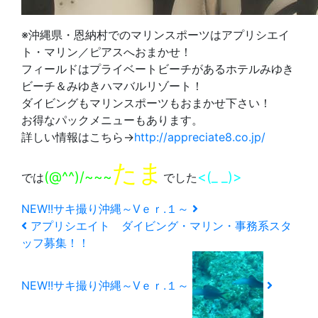
※沖縄県・恩納村でのマリンスポーツはアプリシエイ
ト・マリン／ピアスへおまかせ！
フィールドはプライベートビーチがあるホテルみゆき
ビーチ＆みゆきハマバルリゾート！
ダイビングもマリンスポーツもおまかせ下さい！
お得なパックメニューもあります。
詳しい情報はこちら→
http://appreciate8.co.jp/
たま
(@^^)/~~~
<(_ _)>
では
でした
NEW!!サキ撮り沖縄～Vｅｒ.１～
アプリシエイト ダイビング・マリン・事務系スタ
ッフ募集！！
NEW!!サキ撮り沖縄～Vｅｒ.１～