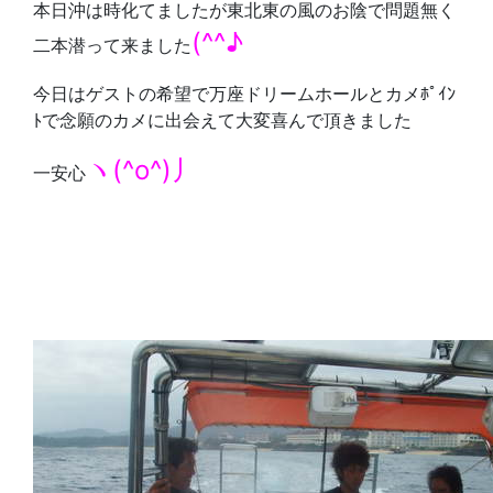
本日沖は時化てましたが東北東の風のお陰で問題無く
(^^♪
二本潜って来ました
今日はゲストの希望で万座ドリームホールとカメﾎﾟｲﾝ
ﾄで念願のカメに出会えて大変喜んで頂きました
ヽ(^o^)丿
一安心