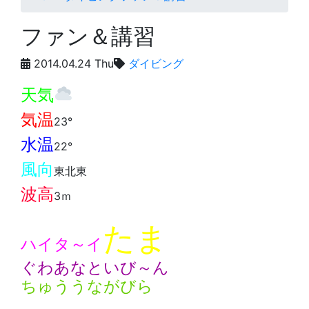
ファン＆講習
2014.04.24 Thu
ダイビング
天気
気温
23°
水温
22°
風向
東北東
波高
3ｍ
たま
ハイタ～イ
ぐわあなといび～ん
ちゅううながびら